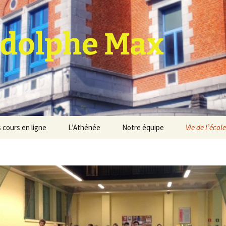
dolphe Max
 cours en ligne
L’Athénée
Notre équipe
Vie de l’école
jet d’établissement
Espace professeurs
Projets éducatif et
pédagogique
Service de médiation
Règlement d’ordre
intérieur
Les Anciens
Règlement général des
Conseil de participation
études