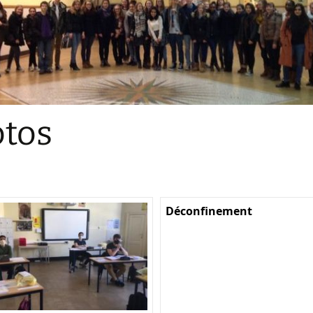
Sections
Initiatives pédagogiques
Stage d’écologie
Examens 3e degr
Les échanges
tos
linguistiques
Méthode de travai
Déconfinement