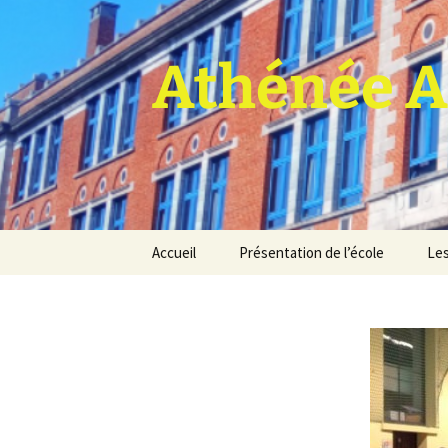
Athénée A
Aller
Accueil
Présentation de l’école
Les
au
contenu
Pro