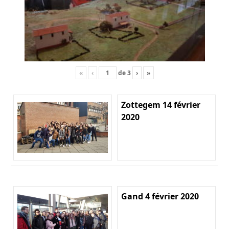
«
‹
de
3
›
»
Zottegem 14 février
2020
Gand 4 février 2020