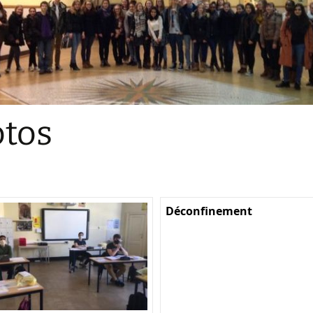
Sections
Initiatives pédagogiques
Stage d’écologie
Examens 3e degr
Les échanges
tos
linguistiques
Méthode de travai
Déconfinement