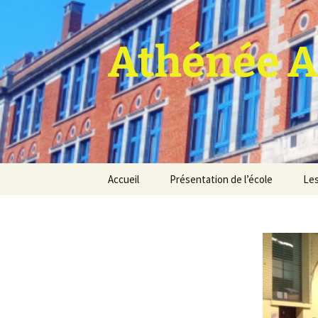
Athénée A
Aller
Accueil
Présentation de l’école
Les
au
contenu
Pro