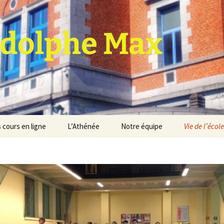
dolphe Max
 cours en ligne
L’Athénée
Notre équipe
Vie de l’école
jet d’établissement
Espace professeurs
Projets éducatif et
pédagogique
Service de médiation
Règlement d’ordre
intérieur
Les Anciens
Règlement général des
Conseil de participation
études