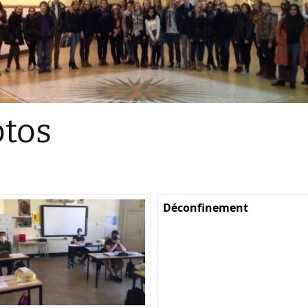
Sections
Initiatives pédagogiques
Stage d’écologie
Examens 3e degr
Les échanges
tos
linguistiques
Méthode de travai
Déconfinement