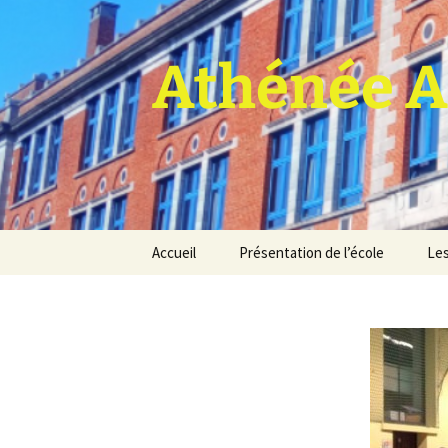
Athénée A
Aller
Accueil
Présentation de l’école
Les
au
contenu
Pro