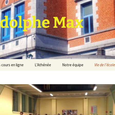
dolphe Max
 cours en ligne
L’Athénée
Notre équipe
Vie de l’école
jet d’établissement
Espace professeurs
Projets éducatif et
pédagogique
Service de médiation
Règlement d’ordre
intérieur
Les Anciens
Règlement général des
Conseil de participation
études