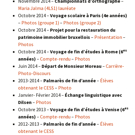
Novembre 2014 –
Championnats d’orthographe
–
Maria Jalma (4LS1) lauréate
Octobre 2014 –
Voyage scolaire à Paris (4e années)
–
Photos (groupe 1)
–
Photos (groupe 2)
Octobre 2014 –
Projet pour la restauration du
patrimoine immobilier bruxellois
–
Présentation
–
Photos
es
Octobre 2014 –
Voyage de fin d’études à Rome (6
années)
–
Compte-rendu
–
Photos
Juin 2014 –
Départ de Monsieur Moreau
–
Carrière-
Photo-Discours
2013-2014 –
Palmarès de fin d’année
–
Élèves
obtenant le CESS
–
Photo
Janvier- Février 2014 –
Échange linguistique avec
Dilsen
–
Photos
es
Octobre 2013 –
Voyage de fin d’études à Venise (6
années)
–
Compte-rendu
–
Photos
2012-2013 –
Palmarès de fin d’année
–
Élèves
obtenant le CESS