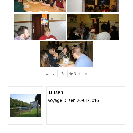
«
‹
de
3
›
»
Dilsen
voyage Dilsen 20/01/2016