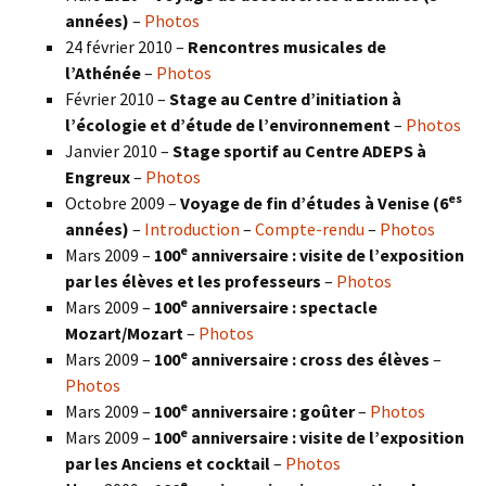
années)
–
Photos
24 février 2010 –
Rencontres musicales de
l’Athénée
–
Photos
Février 2010 –
Stage au Centre d’initiation à
l’écologie et d’étude de l’environnement
–
Photos
Janvier 2010 –
Stage sportif au Centre ADEPS à
Engreux
–
Photos
es
Octobre 2009 –
Voyage de fin d’études à Venise (6
années)
–
Introduction
–
Compte-rendu
–
Photos
e
Mars 2009 –
100
anniversaire : visite de l’exposition
par les élèves et les professeurs
–
Photos
e
Mars 2009 –
100
anniversaire : spectacle
Mozart/Mozart
–
Photos
e
Mars 2009 –
100
anniversaire : cross des élèves
–
Photos
e
Mars 2009 –
100
anniversaire : goûter
–
Photos
e
Mars 2009 –
100
anniversaire : visite de l’exposition
par les Anciens et cocktail
–
Photos
e