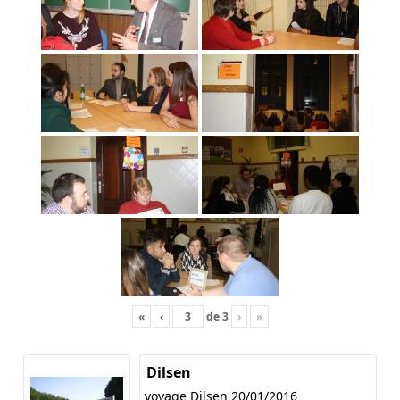
«
‹
de
3
›
»
Dilsen
voyage Dilsen 20/01/2016