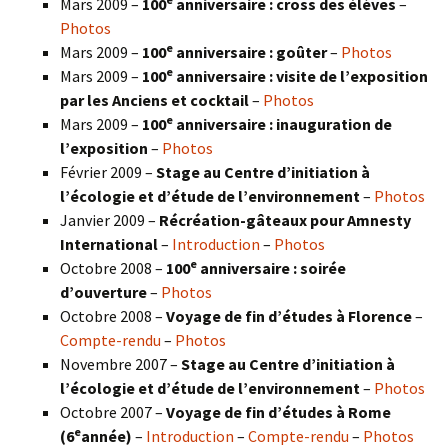
Mars 2009 –
100
anniversaire : cross des élèves
–
Photos
e
Mars 2009 –
100
anniversaire : goûter
–
Photos
e
Mars 2009 –
100
anniversaire : visite de l’exposition
par les Anciens et cocktail
–
Photos
e
Mars 2009 –
100
anniversaire : inauguration de
l’exposition
–
Photos
Février 2009 –
Stage au Centre d’initiation à
l’écologie et d’étude de l’environnement
–
Photos
Janvier 2009 –
Récréation-gâteaux pour Amnesty
International
–
Introduction
–
Photos
e
Octobre 2008 –
100
anniversaire : soirée
d’ouverture
–
Photos
Octobre 2008 –
Voyage de fin d’études à Florence
–
Compte-rendu
–
Photos
Novembre 2007 –
Stage au Centre d’initiation à
l’écologie et d’étude de l’environnement
–
Photos
Octobre 2007 –
Voyage de fin d’études à Rome
e
(6
année)
–
Introduction
–
Compte-rendu
–
Photos