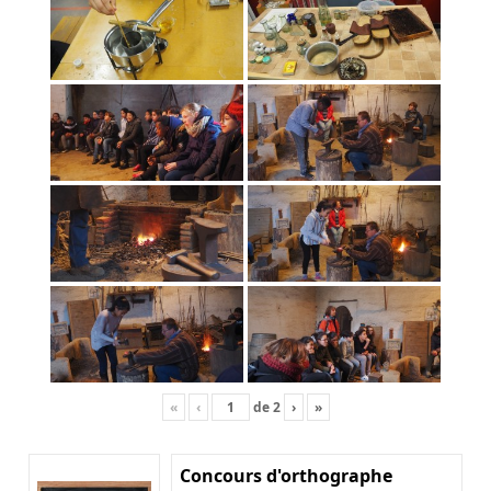
«
‹
de
2
›
»
Concours d'orthographe