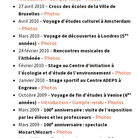
27 avril 2010 –
Cross des écoles de la Ville de
Bruxelles
–
Photos
Avril 2010 –
Voyage d’études culturel à Amsterdam
–
Photos
es
Mars 2010 –
Voyage de découvertes à Londres
(5
années)
–
Photos
24 février 2010 –
Rencontres musicales de
l’Athénée
–
Photos
Février 2010 –
Stage au Centre d’initiation à
l’écologie et d’étude de l’environnement
–
Photos
Janvier 2010 –
Stage sportif au Centre ADEPS à
Engreux
–
Photos
es
Octobre 2009 –
Voyage de fin d’études à Venise (6
années)
–
Introduction
–
Compte-rendu
–
Photos
e
Mars 2009 –
100
anniversaire : visite de l’exposition
par les élèves et les professeurs
–
Photos
e
Mars 2009 –
100
anniversaire : spectacle
Mozart/Mozart
–
Photos
e