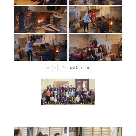
«
‹
de
2
›
»