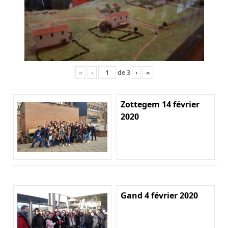
«
‹
de
3
›
»
Zottegem 14 février
2020
Gand 4 février 2020