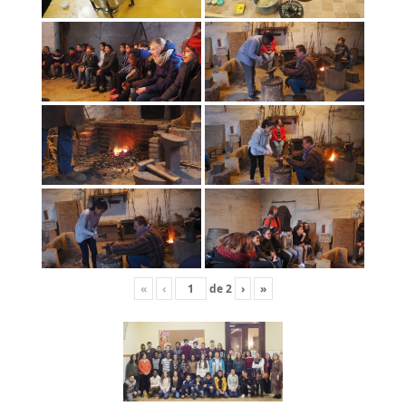
«
‹
de
2
›
»