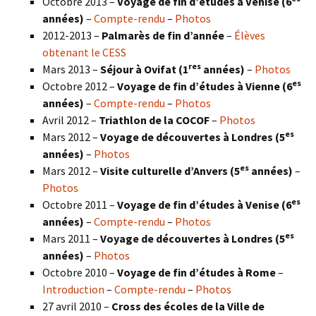
Octobre 2013 –
Voyage de fin d’études à Venise (6
années)
–
Compte-rendu
–
Photos
2012-2013 –
Palmarès de fin d’année
–
Élèves
obtenant le CESS
res
Mars 2013 –
Séjour à Ovifat (1
années)
–
Photos
es
Octobre 2012 –
Voyage de fin d’études à Vienne (6
années)
–
Compte-rendu
–
Photos
Avril 2012 –
Triathlon de la COCOF
–
Photos
es
Mars 2012 –
Voyage de découvertes à Londres (5
années)
–
Photos
es
Mars 2012 –
Visite culturelle d’Anvers (5
années)
–
Photos
es
Octobre 2011 –
Voyage de fin d’études à Venise (6
années)
–
Compte-rendu
–
Photos
es
Mars 2011 –
Voyage de découvertes à Londres (5
années)
–
Photos
Octobre 2010 –
Voyage de fin d’études à Rome
–
Introduction
–
Compte-rendu
–
Photos
27 avril 2010 –
Cross des écoles de la Ville de