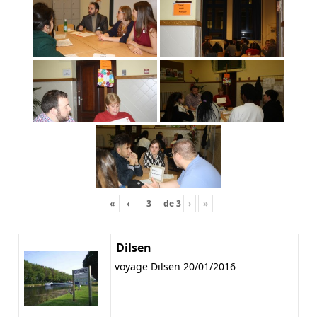
«
‹
de
3
›
»
Dilsen
voyage Dilsen 20/01/2016