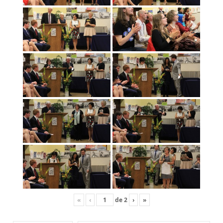
«
‹
de
2
›
»