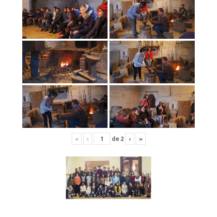
«
‹
de
2
›
»