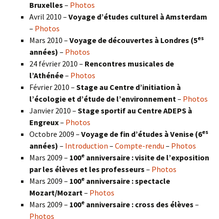
Bruxelles
–
Photos
Avril 2010 –
Voyage d’études culturel à Amsterdam
–
Photos
es
Mars 2010 –
Voyage de découvertes à Londres
(5
années)
–
Photos
24 février 2010 –
Rencontres musicales de
l’Athénée
–
Photos
Février 2010 –
Stage au Centre d’initiation à
l’écologie et d’étude de l’environnement
–
Photos
Janvier 2010 –
Stage sportif au Centre ADEPS à
Engreux
–
Photos
es
Octobre 2009 –
Voyage de fin d’études à Venise (6
années)
–
Introduction
–
Compte-rendu
–
Photos
e
Mars 2009 –
100
anniversaire : visite de l’exposition
par les élèves et les professeurs
–
Photos
e
Mars 2009 –
100
anniversaire : spectacle
Mozart/Mozart
–
Photos
e
Mars 2009 –
100
anniversaire : cross des élèves
–
Photos