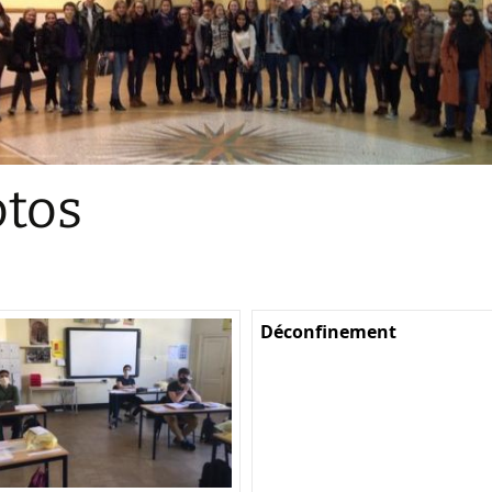
Sections
Initiatives pédagogiques
Stage d’écologie
Examens 3e degr
Les échanges
tos
linguistiques
Méthode de travai
Déconfinement