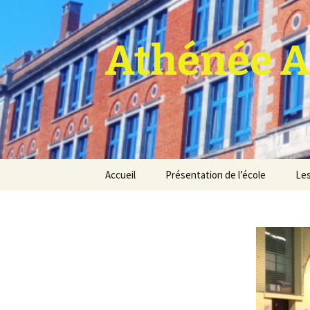
Athénée A
Aller
Accueil
Présentation de l’école
Les
au
contenu
Pro