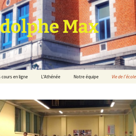
dolphe Max
 cours en ligne
L’Athénée
Notre équipe
Vie de l’école
jet d’établissement
Espace professeurs
Projets éducatif et
pédagogique
Service de médiation
Règlement d’ordre
intérieur
Les Anciens
Règlement général des
Conseil de participation
études