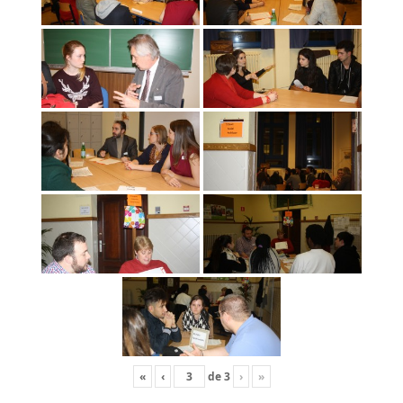
«
‹
de
3
›
»