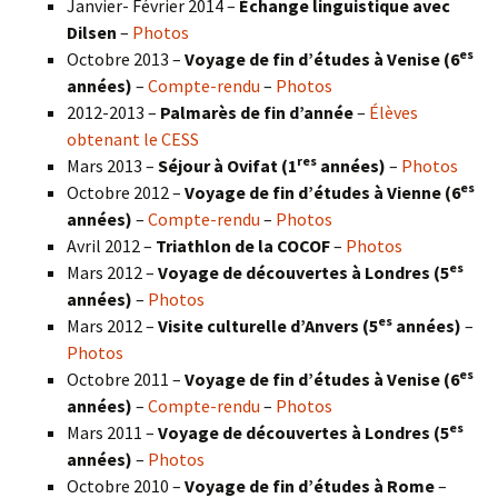
Janvier- Février 2014 –
Échange linguistique avec
Dilsen
–
Photos
es
Octobre 2013 –
Voyage de fin d’études à Venise (6
années)
–
Compte-rendu
–
Photos
2012-2013 –
Palmarès de fin d’année
–
Élèves
obtenant le CESS
res
Mars 2013 –
Séjour à Ovifat (1
années)
–
Photos
es
Octobre 2012 –
Voyage de fin d’études à Vienne (6
années)
–
Compte-rendu
–
Photos
Avril 2012 –
Triathlon de la COCOF
–
Photos
es
Mars 2012 –
Voyage de découvertes à Londres (5
années)
–
Photos
es
Mars 2012 –
Visite culturelle d’Anvers (5
années)
–
Photos
es
Octobre 2011 –
Voyage de fin d’études à Venise (6
années)
–
Compte-rendu
–
Photos
es
Mars 2011 –
Voyage de découvertes à Londres (5
années)
–
Photos
Octobre 2010 –
Voyage de fin d’études à Rome
–