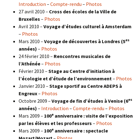
Introduction
–
Compte-rendu
–
Photos
27 avril 2010 –
Cross des écoles de la Ville de
Bruxelles
–
Photos
Avril 2010 –
Voyage d’études culturel à Amsterdam
–
Photos
es
Mars 2010 –
Voyage de découvertes à Londres
(5
années)
–
Photos
24 février 2010 –
Rencontres musicales de
l’Athénée
–
Photos
Février 2010 –
Stage au Centre d’initiation à
l’écologie et d’étude de l’environnement
–
Photos
Janvier 2010 –
Stage sportif au Centre ADEPS à
Engreux
–
Photos
es
Octobre 2009 –
Voyage de fin d’études à Venise (6
années)
–
Introduction
–
Compte-rendu
–
Photos
e
Mars 2009 –
100
anniversaire : visite de l’exposition
par les élèves et les professeurs
–
Photos
e
Mars 2009 –
100
anniversaire : spectacle
Mozart/Mozart
–
Photos