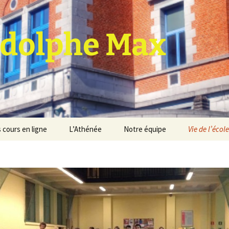
dolphe Max
 cours en ligne
L’Athénée
Notre équipe
Vie de l’école
jet d’établissement
Espace professeurs
Projets éducatif et
pédagogique
Service de médiation
Règlement d’ordre
intérieur
Les Anciens
Règlement général des
Conseil de participation
études