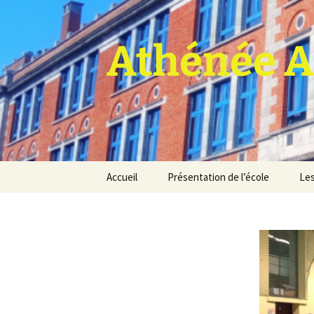
Athénée A
Aller
Accueil
Présentation de l’école
Les
au
contenu
Pro