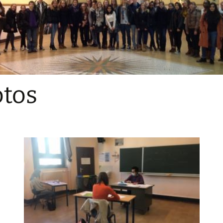
Sections
Initiatives pédagogiques
Stage d’écologie
Examens 3e degr
Les échanges
tos
linguistiques
Méthode de travai