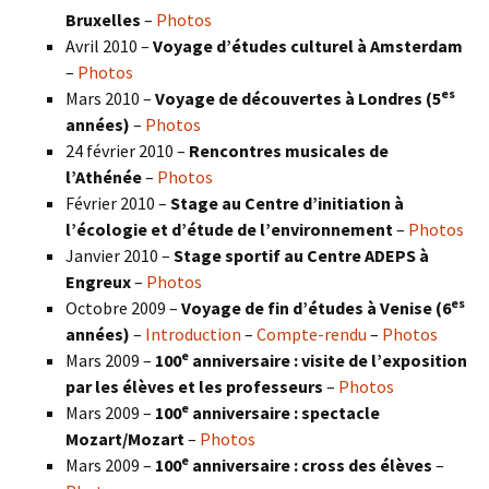
Bruxelles
–
Photos
Avril 2010 –
Voyage d’études culturel à Amsterdam
–
Photos
es
Mars 2010 –
Voyage de découvertes à Londres
(5
années)
–
Photos
24 février 2010 –
Rencontres musicales de
l’Athénée
–
Photos
Février 2010 –
Stage au Centre d’initiation à
l’écologie et d’étude de l’environnement
–
Photos
Janvier 2010 –
Stage sportif au Centre ADEPS à
Engreux
–
Photos
es
Octobre 2009 –
Voyage de fin d’études à Venise (6
années)
–
Introduction
–
Compte-rendu
–
Photos
e
Mars 2009 –
100
anniversaire : visite de l’exposition
par les élèves et les professeurs
–
Photos
e
Mars 2009 –
100
anniversaire : spectacle
Mozart/Mozart
–
Photos
e
Mars 2009 –
100
anniversaire : cross des élèves
–