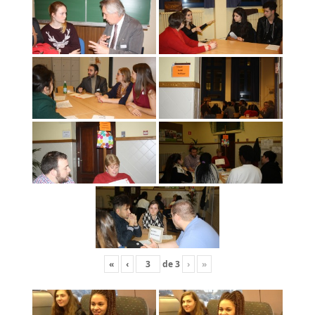
«
‹
de
3
›
»