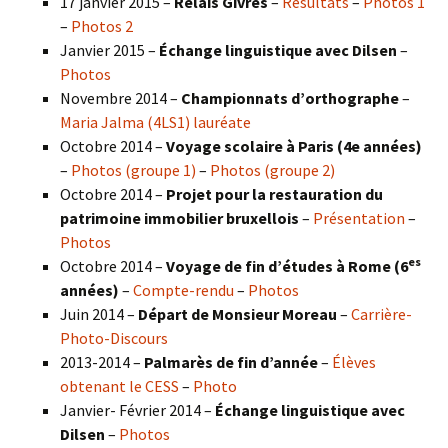
17 janvier 2015 –
Relais Givrés
–
Résultats
–
Photos 1
–
Photos 2
Janvier 2015 –
Échange linguistique avec Dilsen
–
Photos
Novembre 2014 –
Championnats d’orthographe
–
Maria Jalma (4LS1) lauréate
Octobre 2014 –
Voyage scolaire à Paris (4e années)
–
Photos (groupe 1)
–
Photos (groupe 2)
Octobre 2014 –
Projet pour la restauration du
patrimoine immobilier bruxellois
–
Présentation
–
Photos
es
Octobre 2014 –
Voyage de fin d’études à Rome (6
années)
–
Compte-rendu
–
Photos
Juin 2014 –
Départ de Monsieur Moreau
–
Carrière-
Photo-Discours
2013-2014 –
Palmarès de fin d’année
–
Élèves
obtenant le CESS
–
Photo
Janvier- Février 2014 –
Échange linguistique avec
Dilsen
–
Photos