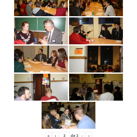
«
‹
de
3
›
»