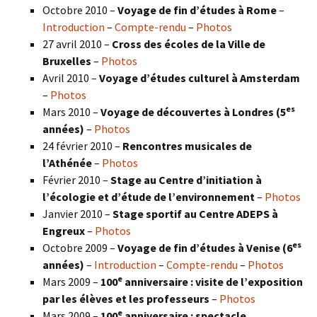
Octobre 2010 –
Voyage de fin d’études à Rome
–
Introduction
–
Compte-rendu
–
Photos
27 avril 2010 –
Cross des écoles de la Ville de
Bruxelles
–
Photos
Avril 2010 –
Voyage d’études culturel à Amsterdam
–
Photos
es
Mars 2010 –
Voyage de découvertes à Londres
(5
années)
–
Photos
24 février 2010 –
Rencontres musicales de
l’Athénée
–
Photos
Février 2010 –
Stage au Centre d’initiation à
l’écologie et d’étude de l’environnement
–
Photos
Janvier 2010 –
Stage sportif au Centre ADEPS à
Engreux
–
Photos
es
Octobre 2009 –
Voyage de fin d’études à Venise (6
années)
–
Introduction
–
Compte-rendu
–
Photos
e
Mars 2009 –
100
anniversaire : visite de l’exposition
par les élèves et les professeurs
–
Photos
e
Mars 2009 –
100
anniversaire : spectacle