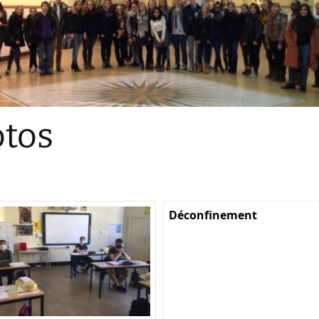
Sections
Initiatives pédagogiques
Stage d’écologie
Examens 3e degr
Les échanges
tos
linguistiques
Méthode de travai
Déconfinement