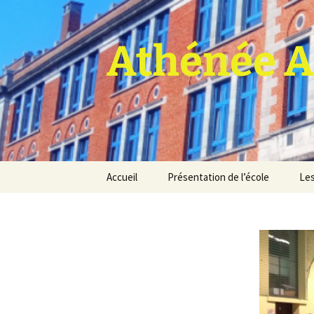
Athénée A
Aller
Accueil
Présentation de l’école
Les
au
contenu
Pro