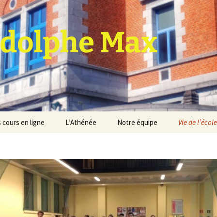
dolphe Max
 cours en ligne
L’Athénée
Notre équipe
Vie de l’école
jet d’établissement
Espace professeurs
Projets éducatif et
pédagogique
Service de médiation
Règlement d’ordre
intérieur
Les Anciens
Règlement général des
Conseil de participation
études