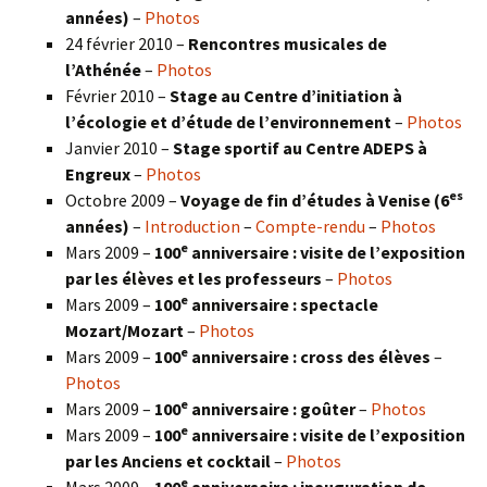
années)
–
Photos
24 février 2010 –
Rencontres musicales de
l’Athénée
–
Photos
Février 2010 –
Stage au Centre d’initiation à
l’écologie et d’étude de l’environnement
–
Photos
Janvier 2010 –
Stage sportif au Centre ADEPS à
Engreux
–
Photos
es
Octobre 2009 –
Voyage de fin d’études à Venise (6
années)
–
Introduction
–
Compte-rendu
–
Photos
e
Mars 2009 –
100
anniversaire : visite de l’exposition
par les élèves et les professeurs
–
Photos
e
Mars 2009 –
100
anniversaire : spectacle
Mozart/Mozart
–
Photos
e
Mars 2009 –
100
anniversaire : cross des élèves
–
Photos
e
Mars 2009 –
100
anniversaire : goûter
–
Photos
e
Mars 2009 –
100
anniversaire : visite de l’exposition
par les Anciens et cocktail
–
Photos
e