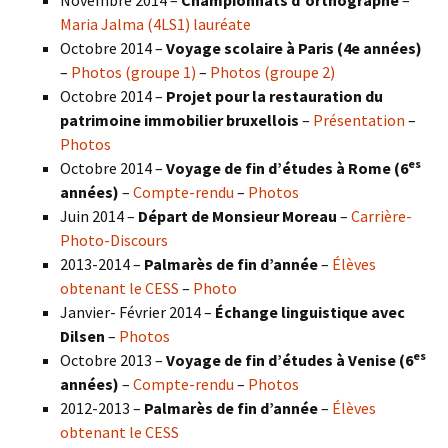
Novembre 2014 –
Championnats d’orthographe
–
Maria Jalma (4LS1) lauréate
Octobre 2014 –
Voyage scolaire à Paris (4e années)
–
Photos (groupe 1)
–
Photos (groupe 2)
Octobre 2014 –
Projet pour la restauration du
patrimoine immobilier bruxellois
–
Présentation
–
Photos
es
Octobre 2014 –
Voyage de fin d’études à Rome (6
années)
–
Compte-rendu
–
Photos
Juin 2014 –
Départ de Monsieur Moreau
–
Carrière-
Photo-Discours
2013-2014 –
Palmarès de fin d’année
–
Élèves
obtenant le CESS
–
Photo
Janvier- Février 2014 –
Échange linguistique avec
Dilsen
–
Photos
es
Octobre 2013 –
Voyage de fin d’études à Venise (6
années)
–
Compte-rendu
–
Photos
2012-2013 –
Palmarès de fin d’année
–
Élèves
obtenant le CESS