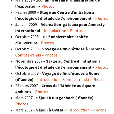
Mars 2009 –
100
anniversaire : inauguration de
l’exposition
–
Photos
Février 2009 –
Stage au Centre d’initiation à
l’écologie et d’étude de l’environnement
–
Photos
Janvier 2009 –
Récréation-gâteaux pour Amnesty
International
–
Introduction
–
Photos
e
Octobre 2008 –
100
anniversaire : soirée
d’ouverture
–
Photos
Octobre 2008 –
Voyage de fin d’études à Florence
–
Compte-rendu
–
Photos
Novembre 2007 –
Stage au Centre d’initiation à
l’écologie et d’étude de l’environnement
–
Photos
Octobre 2007 –
Voyage de fin d’études à Rome
e
(6
année)
–
Introduction
–
Compte-rendu
–
Photos
23 mars 2007 –
Cross de l’Athénée au Square
Ambiorix
–
Photos
e
Mars 2007 –
Séjour à Butgenbach (3
année)
–
Photos
Mars 2007 –
Séjour à Ovifat
–
Introduction
–
Photos