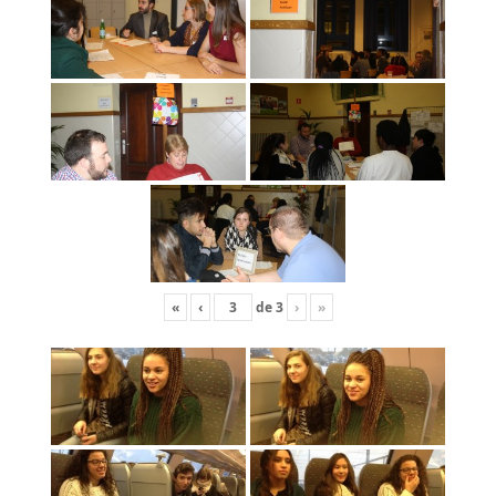
«
‹
de
3
›
»