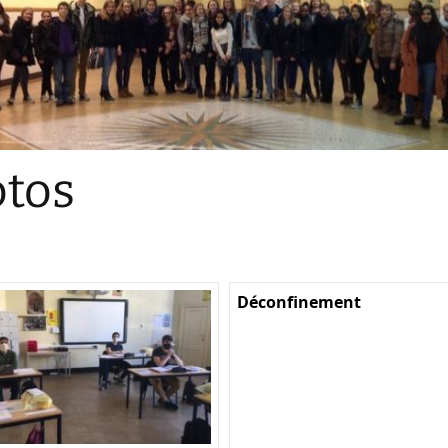
Sections
Initiatives pédagogiques
Stage d’écologie
Examens 3e degr
Les échanges
tos
linguistiques
Méthode de travai
Déconfinement