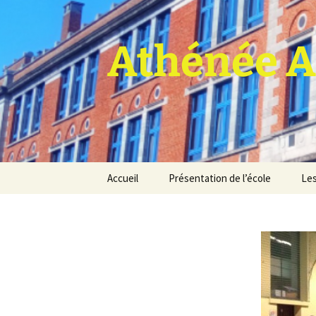
Athénée A
Aller
Accueil
Présentation de l’école
Les
au
contenu
Pro