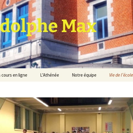
dolphe Max
 cours en ligne
L’Athénée
Notre équipe
Vie de l’école
jet d’établissement
Espace professeurs
Projets éducatif et
pédagogique
Service de médiation
Règlement d’ordre
intérieur
Les Anciens
Règlement général des
Conseil de participation
études