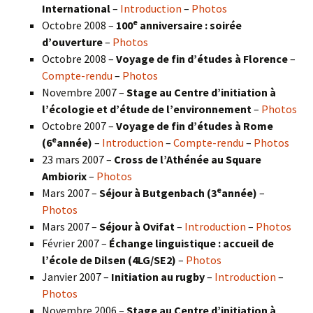
International
–
Introduction
–
Photos
e
Octobre 2008 –
100
anniversaire : soirée
d’ouverture
–
Photos
Octobre 2008 –
Voyage de fin d’études à Florence
–
Compte-rendu
–
Photos
Novembre 2007 –
Stage au Centre d’initiation à
l’écologie et d’étude de l’environnement
–
Photos
Octobre 2007 –
Voyage de fin d’études à Rome
e
(6
année)
–
Introduction
–
Compte-rendu
–
Photos
23 mars 2007 –
Cross de l’Athénée au Square
Ambiorix
–
Photos
e
Mars 2007 –
Séjour à Butgenbach (3
année)
–
Photos
Mars 2007 –
Séjour à Ovifat
–
Introduction
–
Photos
Février 2007 –
Échange linguistique : accueil de
l’école de Dilsen (4LG/SE2)
–
Photos
Janvier 2007 –
Initiation au rugby
–
Introduction
–
Photos
Novembre 2006 –
Stage au Centre d’initiation à