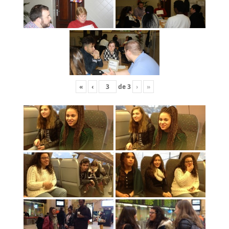
«
‹
de
3
›
»