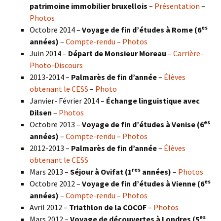
patrimoine immobilier bruxellois
–
Présentation
–
Photos
es
Octobre 2014 –
Voyage de fin d’études à Rome (6
années)
–
Compte-rendu
–
Photos
Juin 2014 –
Départ de Monsieur Moreau
–
Carrière-
Photo-Discours
2013-2014 –
Palmarès de fin d’année
–
Élèves
obtenant le CESS
–
Photo
Janvier- Février 2014 –
Échange linguistique avec
Dilsen
–
Photos
es
Octobre 2013 –
Voyage de fin d’études à Venise (6
années)
–
Compte-rendu
–
Photos
2012-2013 –
Palmarès de fin d’année
–
Élèves
obtenant le CESS
res
Mars 2013 –
Séjour à Ovifat (1
années)
–
Photos
es
Octobre 2012 –
Voyage de fin d’études à Vienne (6
années)
–
Compte-rendu
–
Photos
Avril 2012 –
Triathlon de la COCOF
–
Photos
es
Mars 2012 –
Voyage de découvertes à Londres (5