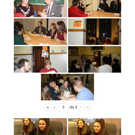
«
‹
de
3
›
»