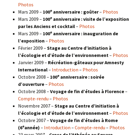
Photos
e
Mars 2009 –
100
anniversaire : goûter
–
Photos
e
Mars 2009 –
100
anniversaire : visite de l’exposition
par les Anciens et cocktail
–
Photos
e
Mars 2009 –
100
anniversaire : inauguration de
l’exposition
–
Photos
Février 2009 –
Stage au Centre d’initiation à
l’écologie et d’étude de l’environnement
–
Photos
Janvier 2009 –
Récréation-gâteaux pour Amnesty
International
–
Introduction
–
Photos
e
Octobre 2008 –
100
anniversaire : soirée
d’ouverture
–
Photos
Octobre 2008 –
Voyage de fin d’études à Florence
–
Compte-rendu
–
Photos
Novembre 2007 –
Stage au Centre d’initiation à
l’écologie et d’étude de l’environnement
–
Photos
Octobre 2007 –
Voyage de fin d’études à Rome
e
(6
année)
–
Introduction
–
Compte-rendu
–
Photos
23 mars 2007 –
Cross de l’Athénée au Square