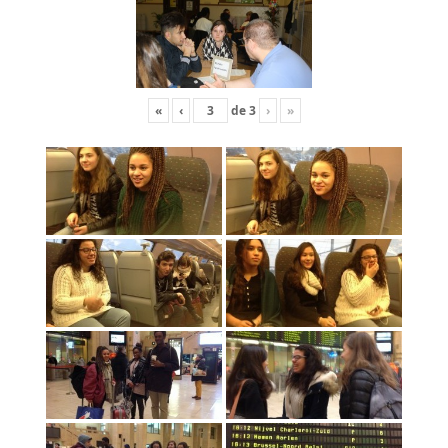
«
‹
de
3
›
»