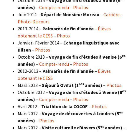
Octobre 2014 –
Voyage de fin d’études à Rome (6
années)
–
Compte-rendu
–
Photos
Juin 2014 –
Départ de Monsieur Moreau
–
Carrière-
Photo-Discours
2013-2014 –
Palmarès de fin d’année
–
Élèves
obtenant le CESS
–
Photo
Janvier- Février 2014 –
Échange linguistique avec
Dilsen
–
Photos
es
Octobre 2013 –
Voyage de fin d’études à Venise (6
années)
–
Compte-rendu
–
Photos
2012-2013 –
Palmarès de fin d’année
–
Élèves
obtenant le CESS
res
Mars 2013 –
Séjour à Ovifat (1
années)
–
Photos
es
Octobre 2012 –
Voyage de fin d’études à Vienne (6
années)
–
Compte-rendu
–
Photos
Avril 2012 –
Triathlon de la COCOF
–
Photos
es
Mars 2012 –
Voyage de découvertes à Londres (5
années)
–
Photos
es
Mars 2012 –
Visite culturelle d’Anvers (5
années)
–