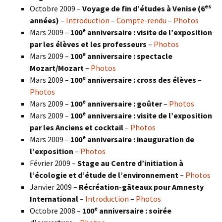
es
Octobre 2009 –
Voyage de fin d’études à Venise (6
années)
–
Introduction
–
Compte-rendu
–
Photos
e
Mars 2009 –
100
anniversaire : visite de l’exposition
par les élèves et les professeurs
–
Photos
e
Mars 2009 –
100
anniversaire : spectacle
Mozart/Mozart
–
Photos
e
Mars 2009 –
100
anniversaire : cross des élèves
–
Photos
e
Mars 2009 –
100
anniversaire : goûter
–
Photos
e
Mars 2009 –
100
anniversaire : visite de l’exposition
par les Anciens et cocktail
–
Photos
e
Mars 2009 –
100
anniversaire : inauguration de
l’exposition
–
Photos
Février 2009 –
Stage au Centre d’initiation à
l’écologie et d’étude de l’environnement
–
Photos
Janvier 2009 –
Récréation-gâteaux pour Amnesty
International
–
Introduction
–
Photos
e
Octobre 2008 –
100
anniversaire : soirée