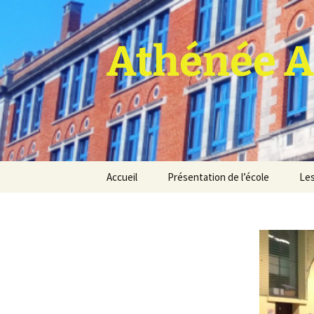
Athénée A
Aller
Accueil
Présentation de l’école
Les
au
contenu
Pro