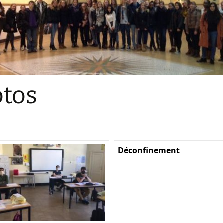
Sections
Initiatives pédagogiques
Stage d’écologie
Examens 3e degr
Les échanges
tos
linguistiques
Méthode de travai
Déconfinement