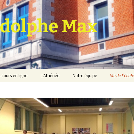
dolphe Max
 cours en ligne
L’Athénée
Notre équipe
Vie de l’école
jet d’établissement
Espace professeurs
Projets éducatif et
pédagogique
Service de médiation
Règlement d’ordre
intérieur
Les Anciens
Règlement général des
Conseil de participation
études