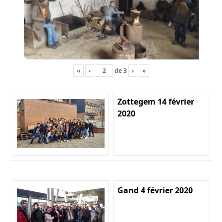
«
‹
de
3
›
»
Zottegem 14 février
2020
Gand 4 février 2020