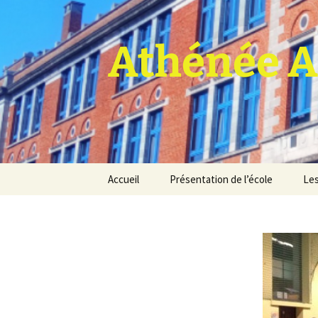
Athénée A
Aller
Accueil
Présentation de l’école
Les
au
contenu
Pro