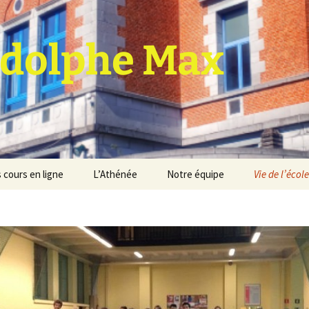
dolphe Max
 cours en ligne
L’Athénée
Notre équipe
Vie de l’école
jet d’établissement
Espace professeurs
Projets éducatif et
pédagogique
Service de médiation
Règlement d’ordre
intérieur
Les Anciens
Règlement général des
Conseil de participation
études