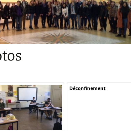
Sections
Initiatives pédagogiques
Stage d’écologie
Examens 3e degr
Les échanges
tos
linguistiques
Méthode de travai
Déconfinement