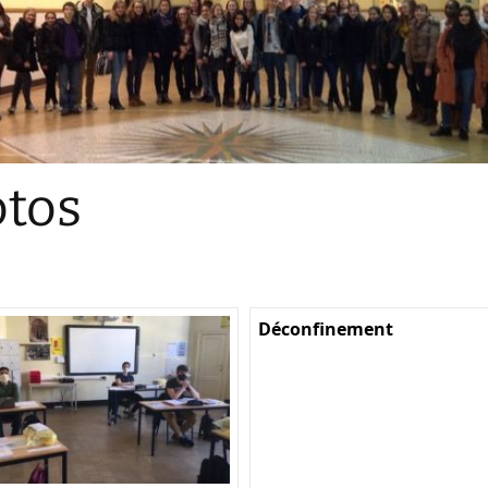
Sections
Initiatives pédagogiques
Stage d’écologie
Examens 3e degr
Les échanges
tos
linguistiques
Méthode de travai
Déconfinement