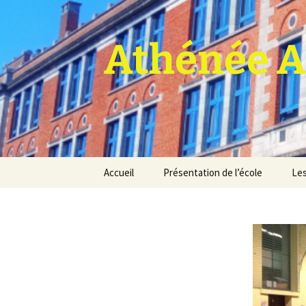
Athénée A
Aller
Accueil
Présentation de l’école
Les
au
contenu
Pro