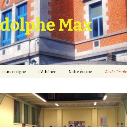
dolphe Max
 cours en ligne
L’Athénée
Notre équipe
Vie de l’école
jet d’établissement
Espace professeurs
Projets éducatif et
pédagogique
Service de médiation
Règlement d’ordre
intérieur
Les Anciens
Règlement général des
Conseil de participation
études