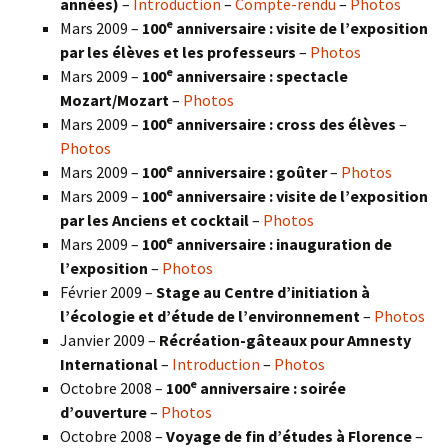
années)
–
Introduction
–
Compte-rendu
–
Photos
e
Mars 2009 –
100
anniversaire : visite de l’exposition
par les élèves et les professeurs
–
Photos
e
Mars 2009 –
100
anniversaire : spectacle
Mozart/Mozart
–
Photos
e
Mars 2009 –
100
anniversaire : cross des élèves
–
Photos
e
Mars 2009 –
100
anniversaire : goûter
–
Photos
e
Mars 2009 –
100
anniversaire : visite de l’exposition
par les Anciens et cocktail
–
Photos
e
Mars 2009 –
100
anniversaire : inauguration de
l’exposition
–
Photos
Février 2009 –
Stage au Centre d’initiation à
l’écologie et d’étude de l’environnement
–
Photos
Janvier 2009 –
Récréation-gâteaux pour Amnesty
International
–
Introduction
–
Photos
e
Octobre 2008 –
100
anniversaire : soirée
d’ouverture
–
Photos
Octobre 2008 –
Voyage de fin d’études à Florence
–