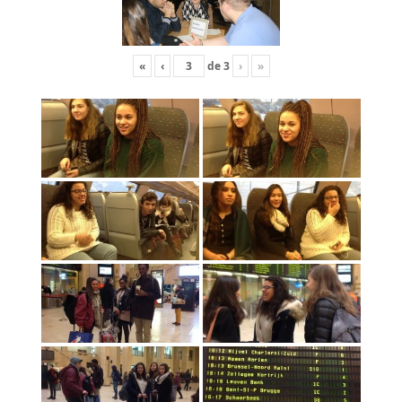
«
‹
de
3
›
»