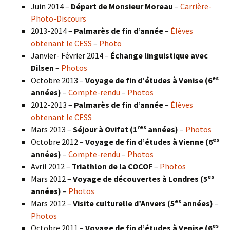
Juin 2014 –
Départ de Monsieur Moreau
–
Carrière-
Photo-Discours
2013-2014 –
Palmarès de fin d’année
–
Élèves
obtenant le CESS
–
Photo
Janvier- Février 2014 –
Échange linguistique avec
Dilsen
–
Photos
es
Octobre 2013 –
Voyage de fin d’études à Venise (6
années)
–
Compte-rendu
–
Photos
2012-2013 –
Palmarès de fin d’année
–
Élèves
obtenant le CESS
res
Mars 2013 –
Séjour à Ovifat (1
années)
–
Photos
es
Octobre 2012 –
Voyage de fin d’études à Vienne (6
années)
–
Compte-rendu
–
Photos
Avril 2012 –
Triathlon de la COCOF
–
Photos
es
Mars 2012 –
Voyage de découvertes à Londres (5
années)
–
Photos
es
Mars 2012 –
Visite culturelle d’Anvers (5
années)
–
Photos
es
Octobre 2011 –
Voyage de fin d’études à Venise (6