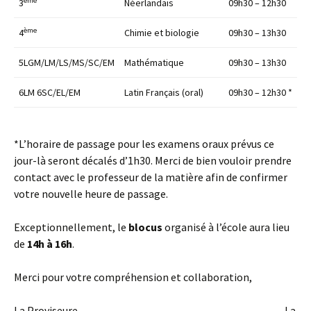
ème
3
Néerlandais
09h30 – 12h30
ème
4
Chimie et biologie
09h30 – 13h30
5LGM/LM/LS/MS/SC/EM
Mathématique
09h30 – 13h30
6LM 6SC/EL/EM
Latin Français (oral)
09h30 – 12h30 *
*L’horaire de passage pour les examens oraux prévus ce
jour-là seront décalés d’1h30. Merci de bien vouloir prendre
contact avec le professeur de la matière afin de confirmer
votre nouvelle heure de passage.
Exceptionnellement, le
blocus
organisé à l’école aura lieu
de
14h à 16h
.
Merci pour votre compréhension et collaboration,
La Proviseure, La