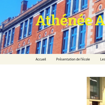
Athénée A
Aller
Accueil
Présentation de l’école
Les
au
contenu
Pro