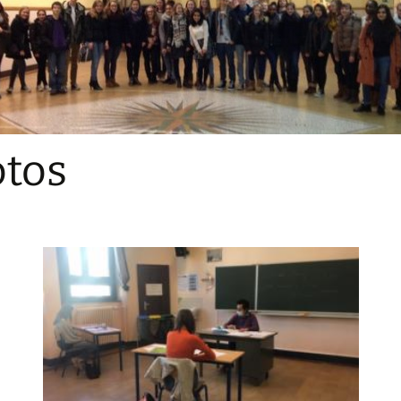
Sections
Initiatives pédagogiques
Stage d’écologie
Examens 3e degr
Les échanges
tos
linguistiques
Méthode de travai