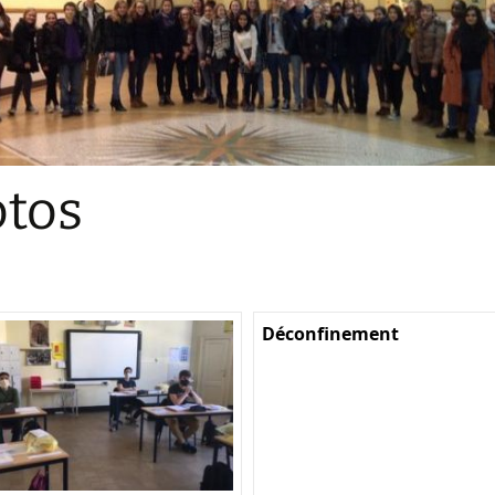
Sections
Initiatives pédagogiques
Stage d’écologie
Examens 3e degr
Les échanges
tos
linguistiques
Méthode de travai
Déconfinement