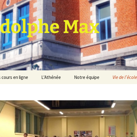
dolphe Max
 cours en ligne
L’Athénée
Notre équipe
Vie de l’école
jet d’établissement
Espace professeurs
Projets éducatif et
pédagogique
Service de médiation
Règlement d’ordre
intérieur
Les Anciens
Règlement général des
Conseil de participation
études