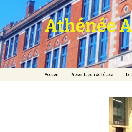
Athénée A
Aller
Accueil
Présentation de l’école
Les
au
contenu
Pro