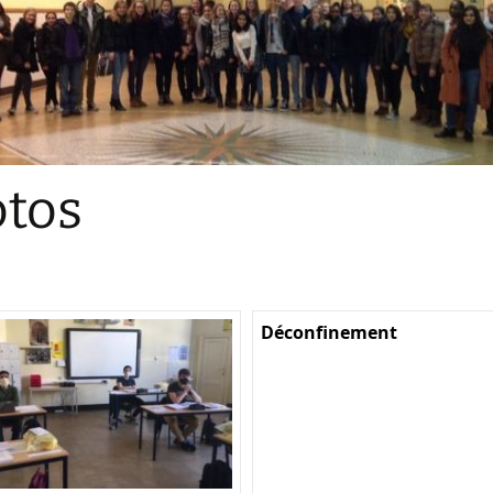
Sections
Initiatives pédagogiques
Stage d’écologie
Examens 3e degr
Les échanges
tos
linguistiques
Méthode de travai
Déconfinement