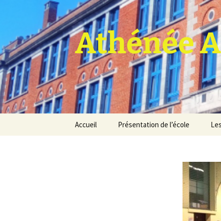
Athénée A
Aller
Accueil
Présentation de l’école
Les
au
contenu
Pro