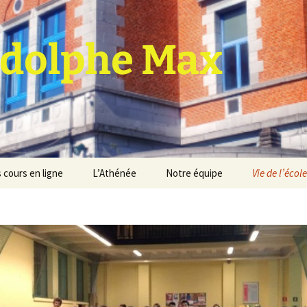
dolphe Max
 cours en ligne
L’Athénée
Notre équipe
Vie de l’école
jet d’établissement
Espace professeurs
Projets éducatif et
pédagogique
Service de médiation
Règlement d’ordre
intérieur
Les Anciens
Règlement général des
Conseil de participation
études