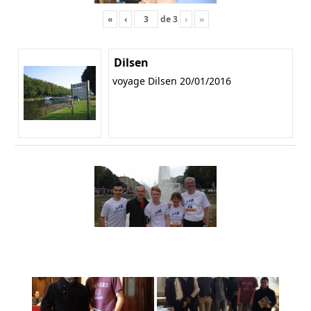
«
‹
de
3
›
»
Dilsen
voyage Dilsen 20/01/2016