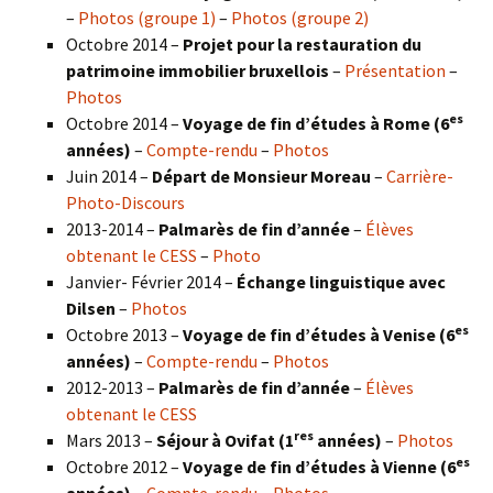
–
Photos (groupe 1)
–
Photos (groupe 2)
Octobre 2014 –
Projet pour la restauration du
patrimoine immobilier bruxellois
–
Présentation
–
Photos
es
Octobre 2014 –
Voyage de fin d’études à Rome (6
années)
–
Compte-rendu
–
Photos
Juin 2014 –
Départ de Monsieur Moreau
–
Carrière-
Photo-Discours
2013-2014 –
Palmarès de fin d’année
–
Élèves
obtenant le CESS
–
Photo
Janvier- Février 2014 –
Échange linguistique avec
Dilsen
–
Photos
es
Octobre 2013 –
Voyage de fin d’études à Venise (6
années)
–
Compte-rendu
–
Photos
2012-2013 –
Palmarès de fin d’année
–
Élèves
obtenant le CESS
res
Mars 2013 –
Séjour à Ovifat (1
années)
–
Photos
es
Octobre 2012 –
Voyage de fin d’études à Vienne (6
années)
–
Compte-rendu
–
Photos