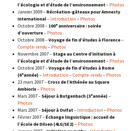
l’écologie et d’étude de l’environnement
–
Photos
Janvier 2009 –
Récréation-gâteaux pour Amnesty
International
–
Introduction
–
Photos
e
Octobre 2008 –
100
anniversaire : soirée
d’ouverture
–
Photos
Octobre 2008 –
Voyage de fin d’études à Florence
–
Compte-rendu
–
Photos
Novembre 2007 –
Stage au Centre d’initiation à
l’écologie et d’étude de l’environnement
–
Photos
Octobre 2007 –
Voyage de fin d’études à Rome
e
(6
année)
–
Introduction
–
Compte-rendu
–
Photos
23 mars 2007 –
Cross de l’Athénée au Square
Ambiorix
–
Photos
e
Mars 2007 –
Séjour à Butgenbach (3
année)
–
Photos
Mars 2007 –
Séjour à Ovifat
–
Introduction
–
Photos
Février 2007 –
Échange linguistique : accueil de
l’école de Dilsen (4LG/SE2)
–
Photos
Janvier 2007 –
Initiation au rugby
–
Introduction
–