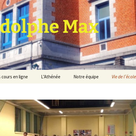
dolphe Max
 cours en ligne
L’Athénée
Notre équipe
Vie de l’école
jet d’établissement
Espace professeurs
Projets éducatif et
pédagogique
Service de médiation
Règlement d’ordre
intérieur
Les Anciens
Règlement général des
Conseil de participation
études