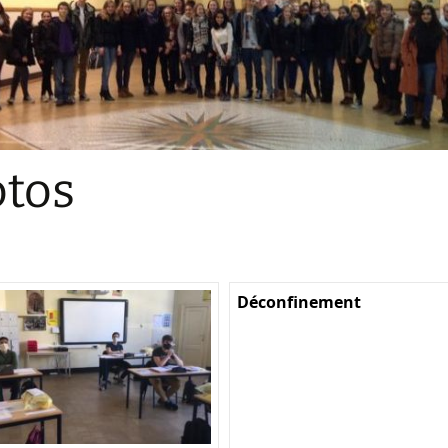
Sections
Initiatives pédagogiques
Stage d’écologie
Examens 3e degr
Les échanges
tos
linguistiques
Méthode de travai
Déconfinement