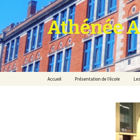
Athénée A
Aller
Accueil
Présentation de l’école
Les
au
contenu
Pro