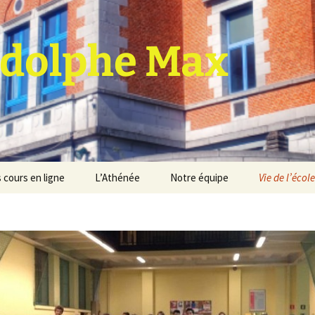
dolphe Max
 cours en ligne
L’Athénée
Notre équipe
Vie de l’école
jet d’établissement
Espace professeurs
Projets éducatif et
pédagogique
Service de médiation
Règlement d’ordre
intérieur
Les Anciens
Règlement général des
Conseil de participation
études