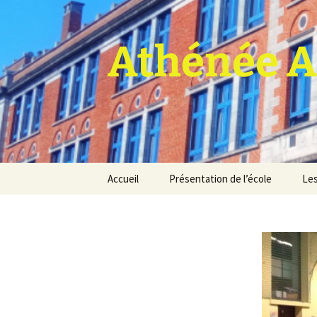
Athénée A
Aller
Accueil
Présentation de l’école
Les
au
contenu
Pro