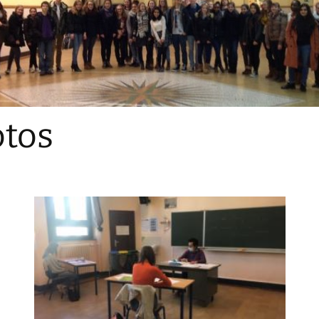
Sections
Initiatives pédagogiques
Stage d’écologie
Examens 3e degr
Les échanges
tos
linguistiques
Méthode de travai