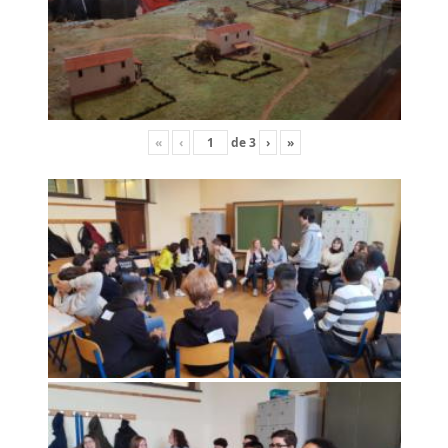
«
‹
de
3
›
»