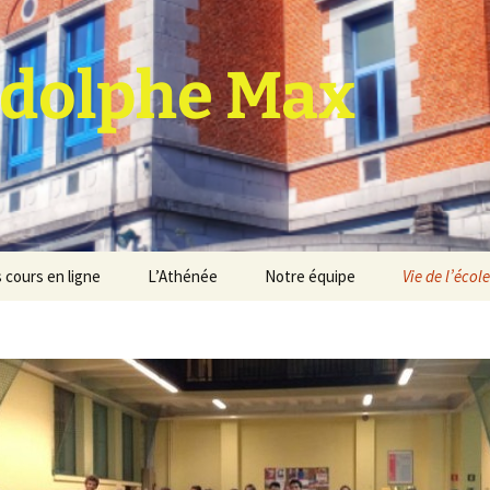
dolphe Max
 cours en ligne
L’Athénée
Notre équipe
Vie de l’école
jet d’établissement
Espace professeurs
Projets éducatif et
pédagogique
Service de médiation
Règlement d’ordre
intérieur
Les Anciens
Règlement général des
Conseil de participation
études