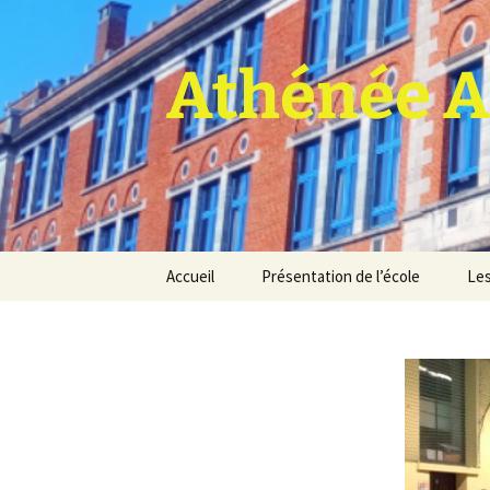
Athénée A
Aller
Accueil
Présentation de l’école
Les
au
contenu
Pro