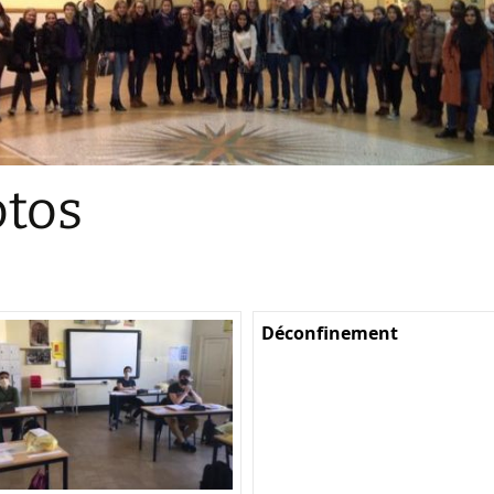
Sections
Initiatives pédagogiques
Stage d’écologie
Examens 3e degr
Les échanges
tos
linguistiques
Méthode de travai
Déconfinement