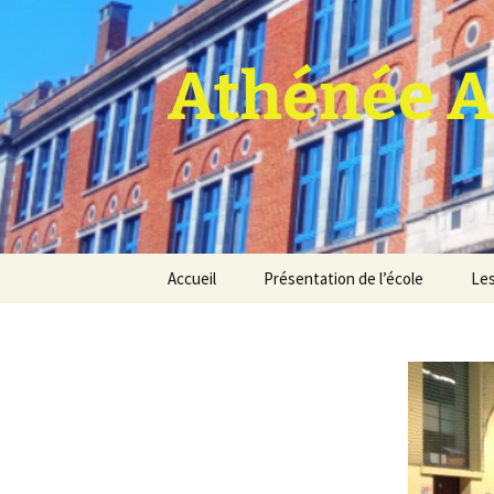
Athénée A
Aller
Accueil
Présentation de l’école
Les
au
contenu
Pro