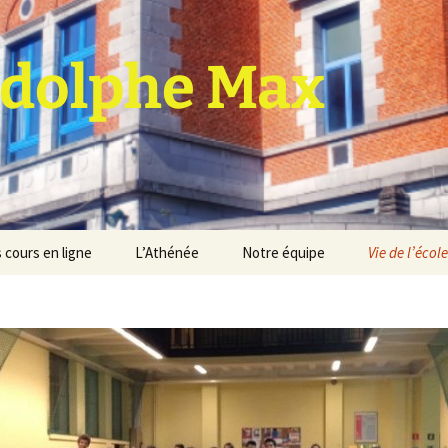
dolphe Max
 cours en ligne
L’Athénée
Notre équipe
Vie de l’école
jet d’établissement
Espace professeurs
Projets éducatif et
pédagogique
Service de médiation
Règlement d’ordre
intérieur
Les Anciens
Règlement général des
Conseil de participation
études