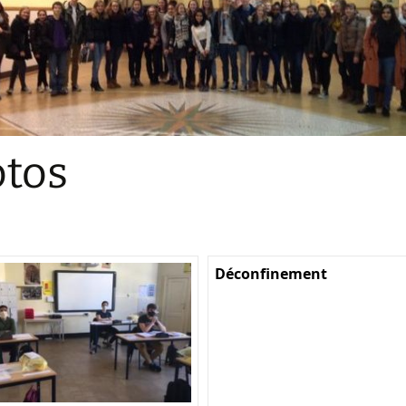
Sections
Initiatives pédagogiques
Stage d’écologie
Examens 3e degr
Les échanges
tos
linguistiques
Méthode de travai
Déconfinement