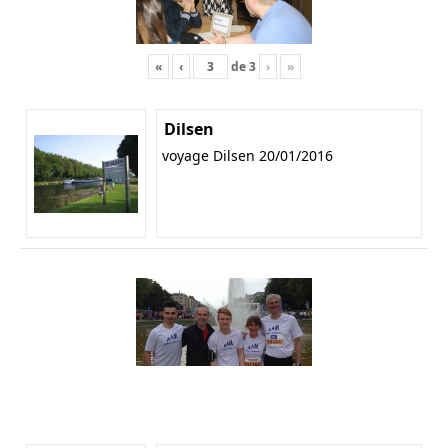
«
‹
de
3
›
»
Dilsen
voyage Dilsen 20/01/2016