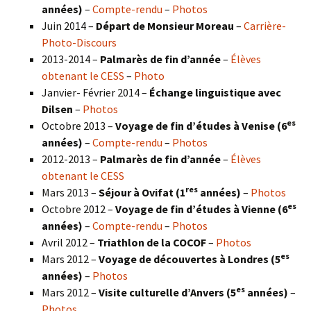
années)
–
Compte-rendu
–
Photos
Juin 2014 –
Départ de Monsieur Moreau
–
Carrière-
Photo-Discours
2013-2014 –
Palmarès de fin d’année
–
Élèves
obtenant le CESS
–
Photo
Janvier- Février 2014 –
Échange linguistique avec
Dilsen
–
Photos
es
Octobre 2013 –
Voyage de fin d’études à Venise (6
années)
–
Compte-rendu
–
Photos
2012-2013 –
Palmarès de fin d’année
–
Élèves
obtenant le CESS
res
Mars 2013 –
Séjour à Ovifat (1
années)
–
Photos
es
Octobre 2012 –
Voyage de fin d’études à Vienne (6
années)
–
Compte-rendu
–
Photos
Avril 2012 –
Triathlon de la COCOF
–
Photos
es
Mars 2012 –
Voyage de découvertes à Londres (5
années)
–
Photos
es
Mars 2012 –
Visite culturelle d’Anvers (5
années)
–
Photos