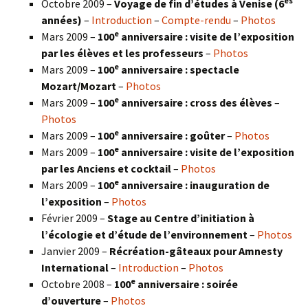
es
Octobre 2009 –
Voyage de fin d’études à Venise (6
années)
–
Introduction
–
Compte-rendu
–
Photos
e
Mars 2009 –
100
anniversaire : visite de l’exposition
par les élèves et les professeurs
–
Photos
e
Mars 2009 –
100
anniversaire : spectacle
Mozart/Mozart
–
Photos
e
Mars 2009 –
100
anniversaire : cross des élèves
–
Photos
e
Mars 2009 –
100
anniversaire : goûter
–
Photos
e
Mars 2009 –
100
anniversaire : visite de l’exposition
par les Anciens et cocktail
–
Photos
e
Mars 2009 –
100
anniversaire : inauguration de
l’exposition
–
Photos
Février 2009 –
Stage au Centre d’initiation à
l’écologie et d’étude de l’environnement
–
Photos
Janvier 2009 –
Récréation-gâteaux pour Amnesty
International
–
Introduction
–
Photos
e
Octobre 2008 –
100
anniversaire : soirée
d’ouverture
–
Photos