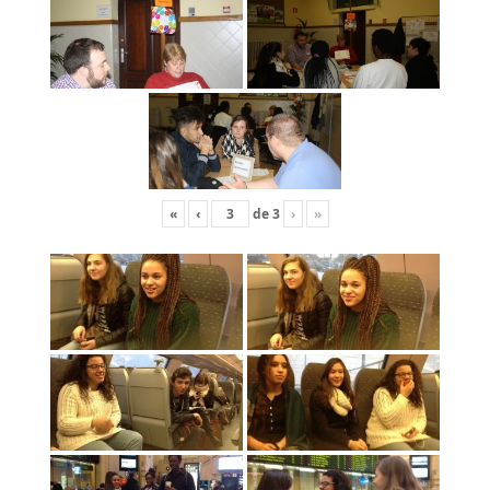
«
‹
de
3
›
»