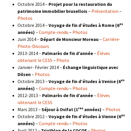
Octobre 2014 –
Projet pour la restauration du
patrimoine immobilier bruxellois
–
Présentation
–
Photos
es
Octobre 2014 –
Voyage de fin d’études à Rome (6
années)
–
Compte-rendu
–
Photos
Juin 2014 –
Départ de Monsieur Moreau
–
Carrière-
Photo-Discours
2013-2014 –
Palmarès de fin d’année
–
Élèves
obtenant le CESS
–
Photo
Janvier- Février 2014 –
Échange linguistique avec
Dilsen
–
Photos
es
Octobre 2013 –
Voyage de fin d’études à Venise (6
années)
–
Compte-rendu
–
Photos
2012-2013 –
Palmarès de fin d’année
–
Élèves
obtenant le CESS
res
Mars 2013 –
Séjour à Ovifat (1
années)
–
Photos
es
Octobre 2012 –
Voyage de fin d’études à Vienne (6
années)
–
Compte-rendu
–
Photos
Avril 2012 –
Triathlon de la COCOF
–
Photos