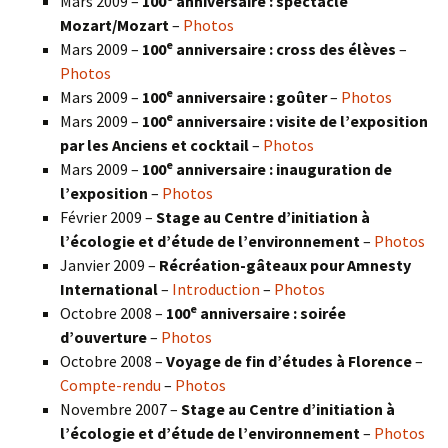
Mars 2009 –
100
anniversaire : spectacle
Mozart/Mozart
–
Photos
e
Mars 2009 –
100
anniversaire : cross des élèves
–
Photos
e
Mars 2009 –
100
anniversaire : goûter
–
Photos
e
Mars 2009 –
100
anniversaire : visite de l’exposition
par les Anciens et cocktail
–
Photos
e
Mars 2009 –
100
anniversaire : inauguration de
l’exposition
–
Photos
Février 2009 –
Stage au Centre d’initiation à
l’écologie et d’étude de l’environnement
–
Photos
Janvier 2009 –
Récréation-gâteaux pour Amnesty
International
–
Introduction
–
Photos
e
Octobre 2008 –
100
anniversaire : soirée
d’ouverture
–
Photos
Octobre 2008 –
Voyage de fin d’études à Florence
–
Compte-rendu
–
Photos
Novembre 2007 –
Stage au Centre d’initiation à
l’écologie et d’étude de l’environnement
–
Photos