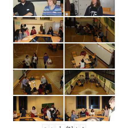
«
‹
de
3
›
»