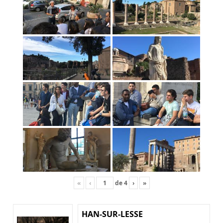
«
‹
de
4
›
»
HAN-SUR-LESSE