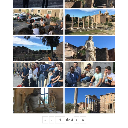
«
‹
de
4
›
»