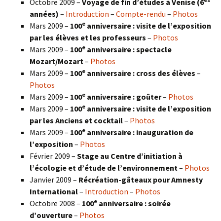
Octobre 2009 –
Voyage de fin d’études à Venise (6
années)
–
Introduction
–
Compte-rendu
–
Photos
e
Mars 2009 –
100
anniversaire : visite de l’exposition
par les élèves et les professeurs
–
Photos
e
Mars 2009 –
100
anniversaire : spectacle
Mozart/Mozart
–
Photos
e
Mars 2009 –
100
anniversaire : cross des élèves
–
Photos
e
Mars 2009 –
100
anniversaire : goûter
–
Photos
e
Mars 2009 –
100
anniversaire : visite de l’exposition
par les Anciens et cocktail
–
Photos
e
Mars 2009 –
100
anniversaire : inauguration de
l’exposition
–
Photos
Février 2009 –
Stage au Centre d’initiation à
l’écologie et d’étude de l’environnement
–
Photos
Janvier 2009 –
Récréation-gâteaux pour Amnesty
International
–
Introduction
–
Photos
e
Octobre 2008 –
100
anniversaire : soirée
d’ouverture
–
Photos