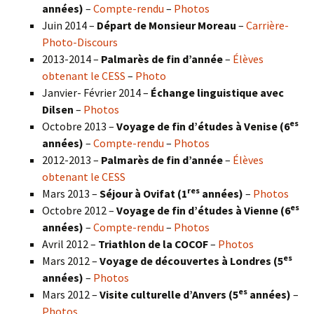
années)
–
Compte-rendu
–
Photos
Juin 2014 –
Départ de Monsieur Moreau
–
Carrière-
Photo-Discours
2013-2014 –
Palmarès de fin d’année
–
Élèves
obtenant le CESS
–
Photo
Janvier- Février 2014 –
Échange linguistique avec
Dilsen
–
Photos
es
Octobre 2013 –
Voyage de fin d’études à Venise (6
années)
–
Compte-rendu
–
Photos
2012-2013 –
Palmarès de fin d’année
–
Élèves
obtenant le CESS
res
Mars 2013 –
Séjour à Ovifat (1
années)
–
Photos
es
Octobre 2012 –
Voyage de fin d’études à Vienne (6
années)
–
Compte-rendu
–
Photos
Avril 2012 –
Triathlon de la COCOF
–
Photos
es
Mars 2012 –
Voyage de découvertes à Londres (5
années)
–
Photos
es
Mars 2012 –
Visite culturelle d’Anvers (5
années)
–
Photos