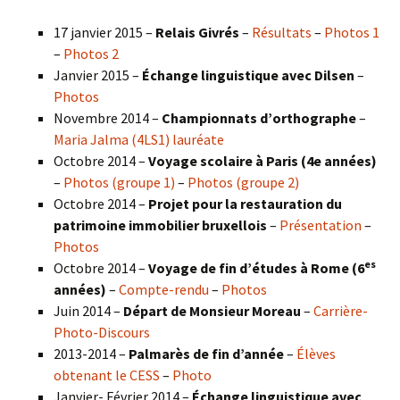
17 janvier 2015 –
Relais Givrés
–
Résultats
–
Photos 1
–
Photos 2
Janvier 2015 –
Échange linguistique avec Dilsen
–
Photos
Novembre 2014 –
Championnats d’orthographe
–
Maria Jalma (4LS1) lauréate
Octobre 2014 –
Voyage scolaire à Paris (4e années)
–
Photos (groupe 1)
–
Photos (groupe 2)
Octobre 2014 –
Projet pour la restauration du
patrimoine immobilier bruxellois
–
Présentation
–
Photos
es
Octobre 2014 –
Voyage de fin d’études à Rome (6
années)
–
Compte-rendu
–
Photos
Juin 2014 –
Départ de Monsieur Moreau
–
Carrière-
Photo-Discours
2013-2014 –
Palmarès de fin d’année
–
Élèves
obtenant le CESS
–
Photo
Janvier- Février 2014 –
Échange linguistique avec