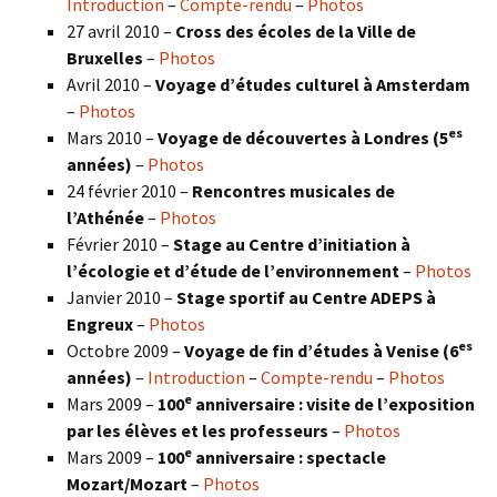
Introduction
–
Compte-rendu
–
Photos
27 avril 2010 –
Cross des écoles de la Ville de
Bruxelles
–
Photos
Avril 2010 –
Voyage d’études culturel à Amsterdam
–
Photos
es
Mars 2010 –
Voyage de découvertes à Londres
(5
années)
–
Photos
24 février 2010 –
Rencontres musicales de
l’Athénée
–
Photos
Février 2010 –
Stage au Centre d’initiation à
l’écologie et d’étude de l’environnement
–
Photos
Janvier 2010 –
Stage sportif au Centre ADEPS à
Engreux
–
Photos
es
Octobre 2009 –
Voyage de fin d’études à Venise (6
années)
–
Introduction
–
Compte-rendu
–
Photos
e
Mars 2009 –
100
anniversaire : visite de l’exposition
par les élèves et les professeurs
–
Photos
e
Mars 2009 –
100
anniversaire : spectacle
Mozart/Mozart
–
Photos