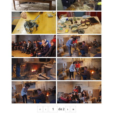
«
‹
de
2
›
»