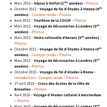
res
Mars 2013 –
Séjour à Ovifat (1
années)
–
Photos
es
Octobre 2012 –
Voyage de fin d’études à Vienne (6
années)
–
Compte-rendu
–
Photos
Avril 2012 –
Triathlon de la COCOF
–
Photos
es
Mars 2012 –
Voyage de découvertes à Londres (5
années)
–
Photos
es
Mars 2012 –
Visite culturelle d’Anvers (5
années)
–
Photos
es
Octobre 2011 –
Voyage de fin d’études à Venise (6
années)
–
Compte-rendu
–
Photos
es
Mars 2011 –
Voyage de découvertes à Londres (5
années)
–
Photos
Octobre 2010 –
Voyage de fin d’études à Rome
–
Introduction
–
Compte-rendu
–
Photos
27 avril 2010 –
Cross des écoles de la Ville de
Bruxelles
–
Photos
Avril 2010 –
Voyage d’études culturel à Amsterdam
–
Photos
es
Mars 2010 –
Voyage de découvertes à Londres
(5