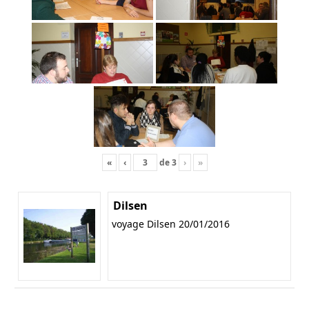
«
‹
de
3
›
»
Dilsen
voyage Dilsen 20/01/2016