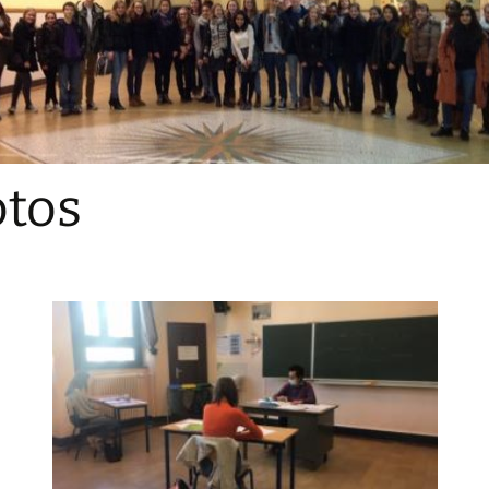
Sections
Initiatives pédagogiques
Stage d’écologie
Examens 3e degr
Les échanges
tos
linguistiques
Méthode de travai