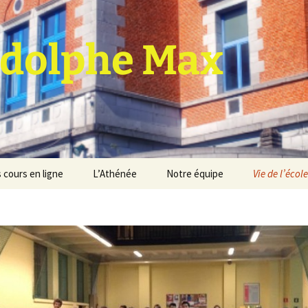
dolphe Max
 cours en ligne
L’Athénée
Notre équipe
Vie de l’école
jet d’établissement
Espace professeurs
Projets éducatif et
pédagogique
Service de médiation
Règlement d’ordre
intérieur
Les Anciens
Règlement général des
Conseil de participation
études