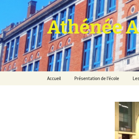
Athénée A
Aller
Accueil
Présentation de l’école
Les
au
contenu
Pro