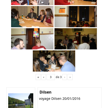
«
‹
de
3
›
»
Dilsen
voyage Dilsen 20/01/2016