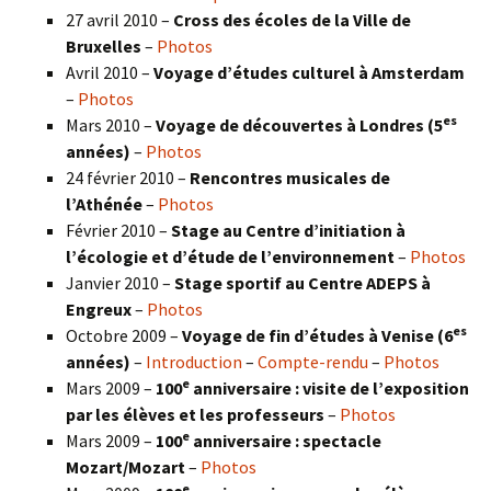
27 avril 2010 –
Cross des écoles de la Ville de
Bruxelles
–
Photos
Avril 2010 –
Voyage d’études culturel à Amsterdam
–
Photos
es
Mars 2010 –
Voyage de découvertes à Londres
(5
années)
–
Photos
24 février 2010 –
Rencontres musicales de
l’Athénée
–
Photos
Février 2010 –
Stage au Centre d’initiation à
l’écologie et d’étude de l’environnement
–
Photos
Janvier 2010 –
Stage sportif au Centre ADEPS à
Engreux
–
Photos
es
Octobre 2009 –
Voyage de fin d’études à Venise (6
années)
–
Introduction
–
Compte-rendu
–
Photos
e
Mars 2009 –
100
anniversaire : visite de l’exposition
par les élèves et les professeurs
–
Photos
e
Mars 2009 –
100
anniversaire : spectacle
Mozart/Mozart
–
Photos
e