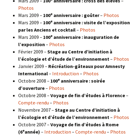
Mars 2009 –
100
anniversaire : cross des élèves
–
Photos
e
Mars 2009 –
100
anniversaire : goûter
–
Photos
e
Mars 2009 –
100
anniversaire : visite de l’exposition
par les Anciens et cocktail
–
Photos
e
Mars 2009 –
100
anniversaire : inauguration de
l’exposition
–
Photos
Février 2009 –
Stage au Centre d’initiation à
l’écologie et d’étude de l’environnement
–
Photos
Janvier 2009 –
Récréation-gâteaux pour Amnesty
International
–
Introduction
–
Photos
e
Octobre 2008 –
100
anniversaire : soirée
d’ouverture
–
Photos
Octobre 2008 –
Voyage de fin d’études à Florence
–
Compte-rendu
–
Photos
Novembre 2007 –
Stage au Centre d’initiation à
l’écologie et d’étude de l’environnement
–
Photos
Octobre 2007 –
Voyage de fin d’études à Rome
e
(6
année)
–
Introduction
–
Compte-rendu
–
Photos