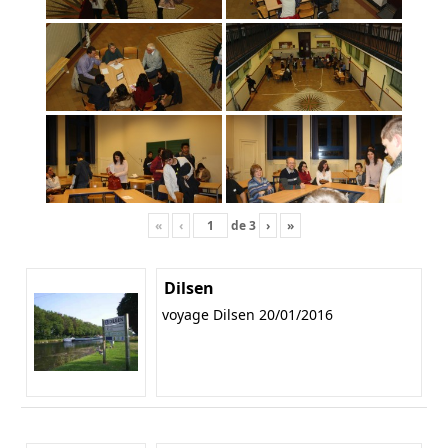
«
‹
de
3
›
»
Dilsen
voyage Dilsen 20/01/2016