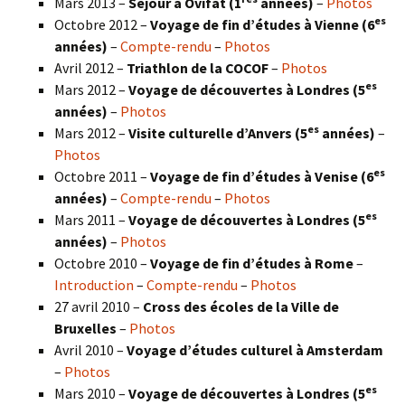
Mars 2013 –
Séjour à Ovifat (1
années)
–
Photos
es
Octobre 2012 –
Voyage de fin d’études à Vienne (6
années)
–
Compte-rendu
–
Photos
Avril 2012 –
Triathlon de la COCOF
–
Photos
es
Mars 2012 –
Voyage de découvertes à Londres (5
années)
–
Photos
es
Mars 2012 –
Visite culturelle d’Anvers (5
années)
–
Photos
es
Octobre 2011 –
Voyage de fin d’études à Venise (6
années)
–
Compte-rendu
–
Photos
es
Mars 2011 –
Voyage de découvertes à Londres (5
années)
–
Photos
Octobre 2010 –
Voyage de fin d’études à Rome
–
Introduction
–
Compte-rendu
–
Photos
27 avril 2010 –
Cross des écoles de la Ville de
Bruxelles
–
Photos
Avril 2010 –
Voyage d’études culturel à Amsterdam
–
Photos
es
Mars 2010 –
Voyage de découvertes à Londres
(5