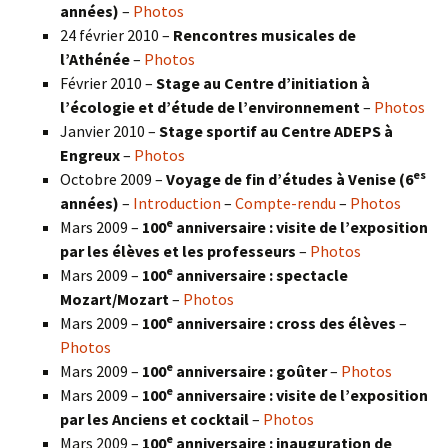
années)
–
Photos
24 février 2010 –
Rencontres musicales de
l’Athénée
–
Photos
Février 2010 –
Stage au Centre d’initiation à
l’écologie et d’étude de l’environnement
–
Photos
Janvier 2010 –
Stage sportif au Centre ADEPS à
Engreux
–
Photos
es
Octobre 2009 –
Voyage de fin d’études à Venise (6
années)
–
Introduction
–
Compte-rendu
–
Photos
e
Mars 2009 –
100
anniversaire : visite de l’exposition
par les élèves et les professeurs
–
Photos
e
Mars 2009 –
100
anniversaire : spectacle
Mozart/Mozart
–
Photos
e
Mars 2009 –
100
anniversaire : cross des élèves
–
Photos
e
Mars 2009 –
100
anniversaire : goûter
–
Photos
e
Mars 2009 –
100
anniversaire : visite de l’exposition
par les Anciens et cocktail
–
Photos
e
Mars 2009 –
100
anniversaire : inauguration de