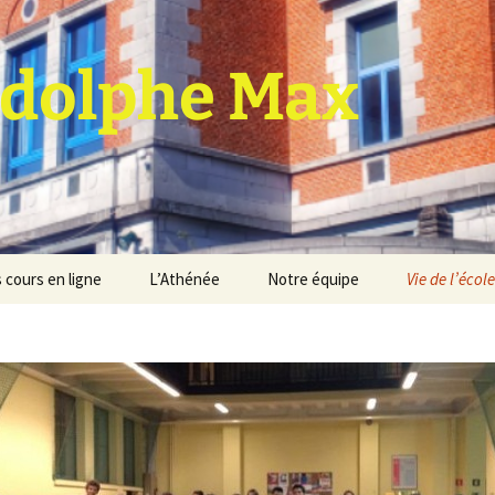
dolphe Max
 cours en ligne
L’Athénée
Notre équipe
Vie de l’école
jet d’établissement
Espace professeurs
Projets éducatif et
pédagogique
Service de médiation
Règlement d’ordre
intérieur
Les Anciens
Règlement général des
Conseil de participation
études