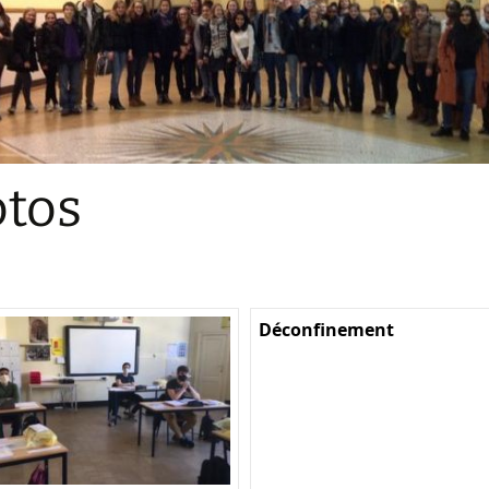
Sections
Initiatives pédagogiques
Stage d’écologie
Examens 3e degr
Les échanges
tos
linguistiques
Méthode de travai
Déconfinement