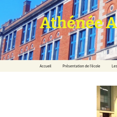
Athénée A
Aller
Accueil
Présentation de l’école
Les
au
contenu
Pro