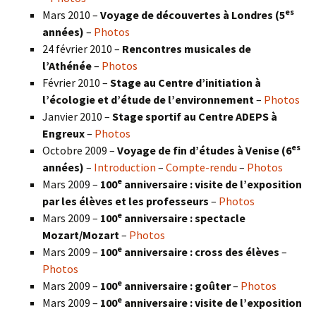
es
Mars 2010 –
Voyage de découvertes à Londres
(5
années)
–
Photos
24 février 2010 –
Rencontres musicales de
l’Athénée
–
Photos
Février 2010 –
Stage au Centre d’initiation à
l’écologie et d’étude de l’environnement
–
Photos
Janvier 2010 –
Stage sportif au Centre ADEPS à
Engreux
–
Photos
es
Octobre 2009 –
Voyage de fin d’études à Venise (6
années)
–
Introduction
–
Compte-rendu
–
Photos
e
Mars 2009 –
100
anniversaire : visite de l’exposition
par les élèves et les professeurs
–
Photos
e
Mars 2009 –
100
anniversaire : spectacle
Mozart/Mozart
–
Photos
e
Mars 2009 –
100
anniversaire : cross des élèves
–
Photos
e
Mars 2009 –
100
anniversaire : goûter
–
Photos
e
Mars 2009 –
100
anniversaire : visite de l’exposition