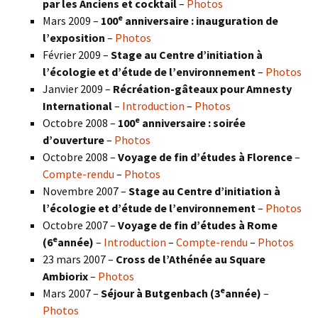
par les Anciens et cocktail
–
Photos
e
Mars 2009 –
100
anniversaire : inauguration de
l’exposition
–
Photos
Février 2009 –
Stage au Centre d’initiation à
l’écologie et d’étude de l’environnement
–
Photos
Janvier 2009 –
Récréation-gâteaux pour Amnesty
International
–
Introduction
–
Photos
e
Octobre 2008 –
100
anniversaire : soirée
d’ouverture
–
Photos
Octobre 2008 –
Voyage de fin d’études à Florence
–
Compte-rendu
–
Photos
Novembre 2007 –
Stage au Centre d’initiation à
l’écologie et d’étude de l’environnement
–
Photos
Octobre 2007 –
Voyage de fin d’études à Rome
e
(6
année)
–
Introduction
–
Compte-rendu
–
Photos
23 mars 2007 –
Cross de l’Athénée au Square
Ambiorix
–
Photos
e
Mars 2007 –
Séjour à Butgenbach (3
année)
–
Photos