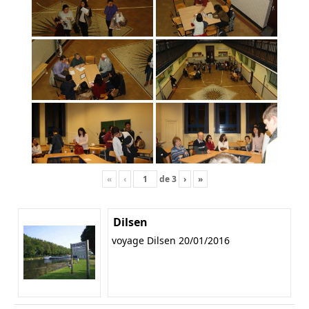
«
‹
de
3
›
»
Dilsen
voyage Dilsen 20/01/2016