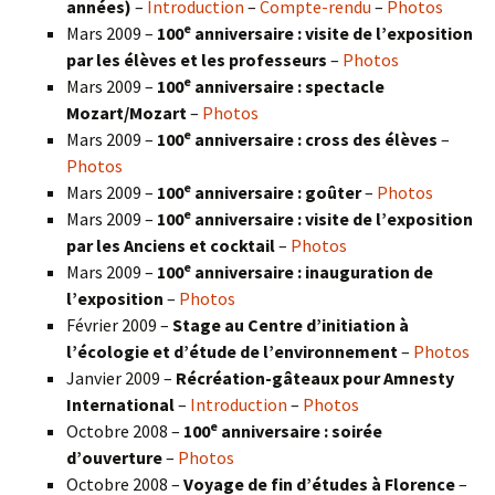
années)
–
Introduction
–
Compte-rendu
–
Photos
e
Mars 2009 –
100
anniversaire : visite de l’exposition
par les élèves et les professeurs
–
Photos
e
Mars 2009 –
100
anniversaire : spectacle
Mozart/Mozart
–
Photos
e
Mars 2009 –
100
anniversaire : cross des élèves
–
Photos
e
Mars 2009 –
100
anniversaire : goûter
–
Photos
e
Mars 2009 –
100
anniversaire : visite de l’exposition
par les Anciens et cocktail
–
Photos
e
Mars 2009 –
100
anniversaire : inauguration de
l’exposition
–
Photos
Février 2009 –
Stage au Centre d’initiation à
l’écologie et d’étude de l’environnement
–
Photos
Janvier 2009 –
Récréation-gâteaux pour Amnesty
International
–
Introduction
–
Photos
e
Octobre 2008 –
100
anniversaire : soirée
d’ouverture
–
Photos
Octobre 2008 –
Voyage de fin d’études à Florence
–