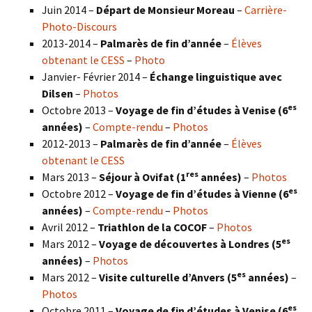
Juin 2014 –
Départ de Monsieur Moreau
–
Carrière-
Photo-Discours
2013-2014 –
Palmarès de fin d’année
–
Élèves
obtenant le CESS
–
Photo
Janvier- Février 2014 –
Échange linguistique avec
Dilsen
–
Photos
es
Octobre 2013 –
Voyage de fin d’études à Venise (6
années)
–
Compte-rendu
–
Photos
2012-2013 –
Palmarès de fin d’année
–
Élèves
obtenant le CESS
res
Mars 2013 –
Séjour à Ovifat (1
années)
–
Photos
es
Octobre 2012 –
Voyage de fin d’études à Vienne (6
années)
–
Compte-rendu
–
Photos
Avril 2012 –
Triathlon de la COCOF
–
Photos
es
Mars 2012 –
Voyage de découvertes à Londres (5
années)
–
Photos
es
Mars 2012 –
Visite culturelle d’Anvers (5
années)
–
Photos
es
Octobre 2011 –
Voyage de fin d’études à Venise (6