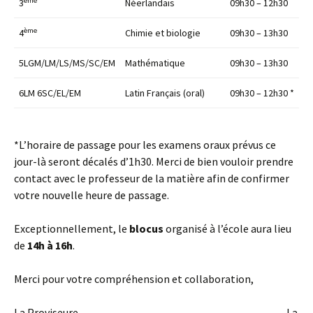
ème
3
Néerlandais
09h30 – 12h30
ème
4
Chimie et biologie
09h30 – 13h30
5LGM/LM/LS/MS/SC/EM
Mathématique
09h30 – 13h30
6LM 6SC/EL/EM
Latin Français (oral)
09h30 – 12h30 *
*L’horaire de passage pour les examens oraux prévus ce
jour-là seront décalés d’1h30. Merci de bien vouloir prendre
contact avec le professeur de la matière afin de confirmer
votre nouvelle heure de passage.
Exceptionnellement, le
blocus
organisé à l’école aura lieu
de
14h à 16h
.
Merci pour votre compréhension et collaboration,
La Proviseure, La