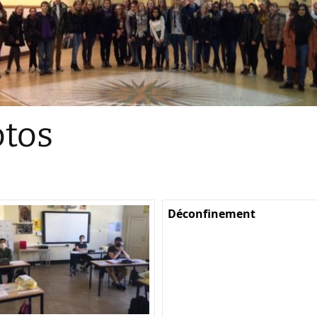
Sections
Initiatives pédagogiques
Stage d’écologie
Examens 3e degr
Les échanges
tos
linguistiques
Méthode de travai
Déconfinement