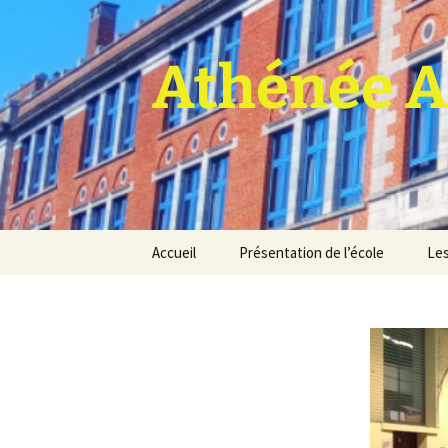
Athénée A
Aller
Accueil
Présentation de l’école
Les
au
contenu
Pro