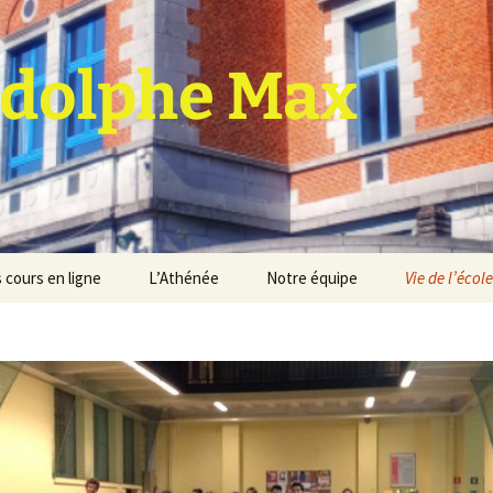
dolphe Max
 cours en ligne
L’Athénée
Notre équipe
Vie de l’école
jet d’établissement
Espace professeurs
Projets éducatif et
pédagogique
Service de médiation
Règlement d’ordre
intérieur
Les Anciens
Règlement général des
Conseil de participation
études